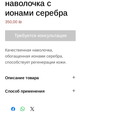
наволочка с
ионами серебра
Цена
350,00 ₪
Требуется консультация
Качественная наволочка, 
обогащенная ионами серебра, 
способствует регенерации кожи.
Описание товара
Высококачественная наволочка,
Способ применения
обогащенная ионами серебра,
способствует регенерации кожи.
Стирать при 30 градусах Цельсия Не
Волшебная наволочка с
отбеливать, не использовать кондиционер
антибактериальными свойствами — это
для белья. Не сушить в стиральной