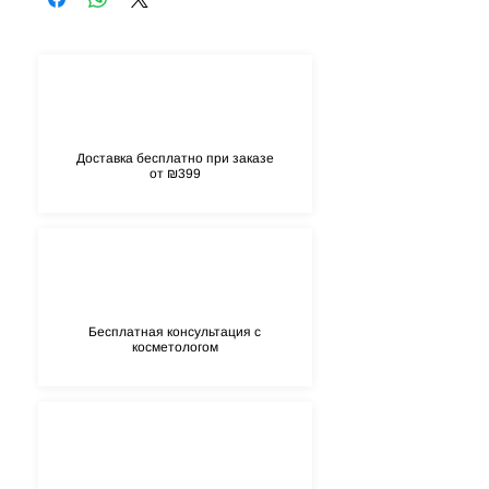
глюкановый олигосахарид, ксантановая
камедь, левулиновая кислота, п-анисовая
кислота, хлорофилин-медный комплекс
Доставка бесплатно при заказе
от ₪399
Бесплатная консультация с
косметологом