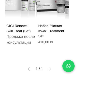
GIGI Renewal
Набор "Чистая
Skin Treat (Set)
кожа" Treatment
Set
Продажа после
Цена
410,00 ₪
консультации
1
/
1
Правила магазина