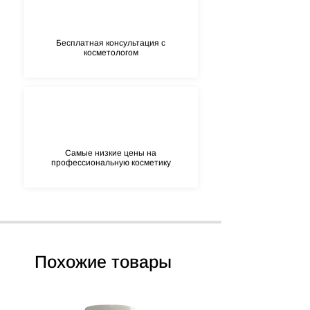
Juice Lactic Acid Allantoin Panthenol (Pro
Vitamin B5) Methylisothiazolinone &
Methylchloroisothiazolinone Yellow 6 &
Бесплатная консультация с
Yellow 10 Tocopherol Acetate Alpha-
косметологом
Isomethyl Ionone Benzyl Salicylate
Citronellol
Самые низкие цены на
профессиональную косметику
Похожие товары