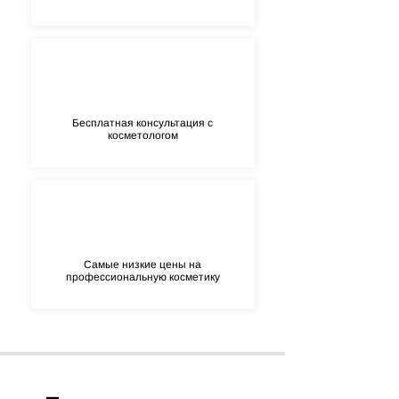
Extract BHT CI 15985 CI 47005 2-bromo-2-
nitropropane-1, 3-diol
Бесплатная консультация с
косметологом
Самые низкие цены на
профессиональную косметику