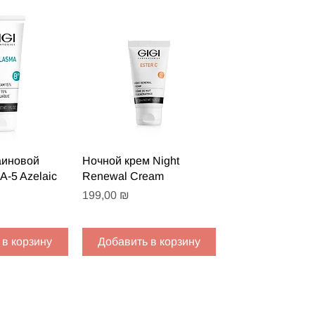
 просмотр
Быстрый просмотр
аиновой
Ночной крем Night
A-5 Azelaic
Renewal Cream
Цена
199,00 ₪
 в корзину
Добавить в корзину