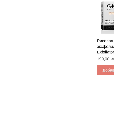
Быст
Рисовая 
эксфолиа
Exfoliator
Цена
199,00 ₪
Добав