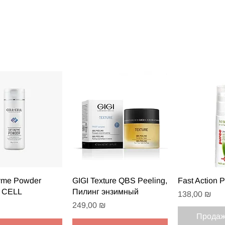
рый просмотр
Быстрый просмотр
Быстрый
yme Powder
GIGI Texture QBS Peeling,
Fast Action P
 CELL
Пилинг энзимный
Цена
138,00 ₪
Цена
249,00 ₪
Продаж