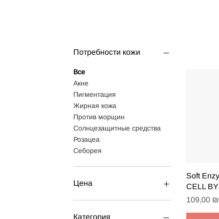
Потребности кожи
Все
Акне
Пигментация
Жирная кожа
Против морщин
Солнцезащитные средства
Розацеа
Себорея
Быст
Soft Enz
Цена
CELL BY
Цена
109,00 ₪
0 ₪
3 500 ₪
Категория