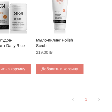
рый просмотр
Быстрый просмотр
пудра-
Мыло-пилинг Polish
нт Daily Rice
Scrub
Цена
219,00 ₪
ить в корзину
Добавить в корзину
1