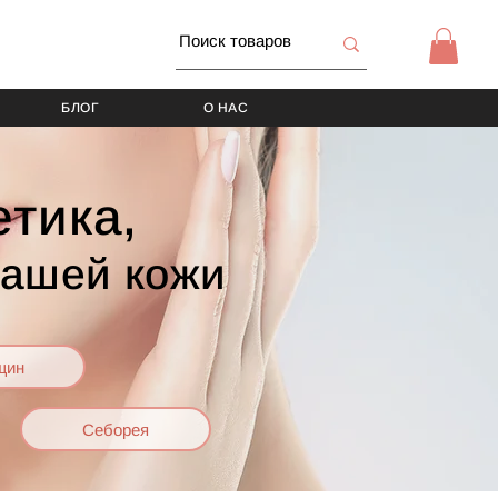
БЛОГ
О НАС
тика,
вашей кожи
щин
Себорея