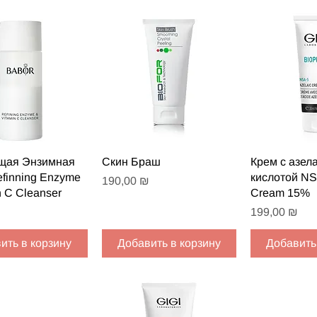
рый просмотр
Быстрый просмотр
Быстрый
щая Энзимная
Скин Браш
Крем с азел
finning Enzyme
кислотой NS
Цена
190,00 ₪
n C Cleanser
Cream 15%
Цена
199,00 ₪
ить в корзину
Добавить в корзину
Добавить