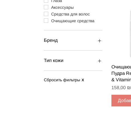
Глаза
Аксессуары
Средства для волос
Очищающие средства
Бренд
BABOR
BIOFOR
Тип кожи
GIGI
Быст
Очищаю
LIBERALEX
Все типы кожи
Пудра Re
ONYX
Чувствительная кожа
& Vitami
Сбросить фильтры
X
MAGIRAY
Жирная кожа
Цена
158,00 ₪
DERMALOSOPHY
Нормальная кожа
Сухая кожа
Добав