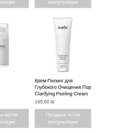
льтации
консультации
 просмотр
Быстрый просмотр
Крем-Пилинг для
Глубокого Очищения Пор
Clarifying Peeling Cream
Цена
165,00 ₪
а после
Продажа после
льтации
консультации