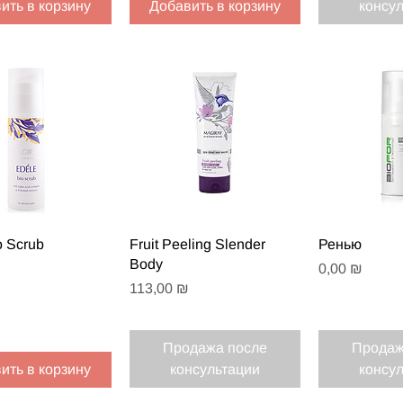
ить в корзину
Добавить в корзину
консу
рый просмотр
Быстрый просмотр
Быстрый
o Scrub
Fruit Peeling Slender
Ренью
Body
Цена
0,00 ₪
Цена
113,00 ₪
Продажа после
Продаж
ить в корзину
консультации
консу