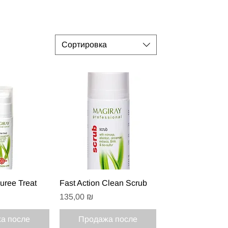
Сортировка
 просмотр
Быстрый просмотр
uree Treat
Fast Action Clean Scrub
Цена
135,00 ₪
а после
Продажа после