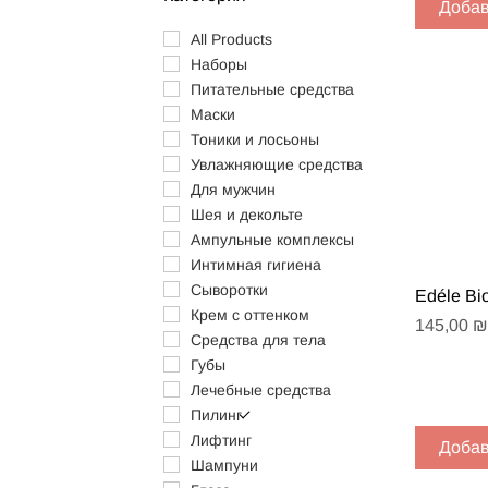
Добав
All Products
Наборы
Питательные средства
Маски
Тоники и лосьоны
Увлажняющие средства
Для мужчин
Шея и декольте
Ампульные комплексы
Интимная гигиена
Сыворотки
Быст
Edéle Bi
Крем с оттенком
Цена
145,00 ₪
Средства для тела
Губы
Лечебные средства
Пилинг
Лифтинг
Добав
Шампуни