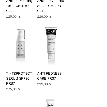
Azulene Soothing
Azulene Complex
Toner CELL BY
Serum CELL BY
CELL
CELL
Цена
Цена
125,00 ₪
229,00 ₪
TINT&PROTECT
ANTI REDNESS
SERUM SPF30
CARE PRS7
PRS7
Цена
239,00 ₪
Цена
275,00 ₪