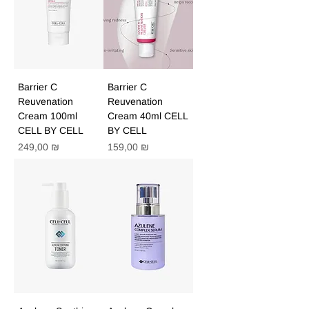
Barrier C
Barrier C
Reuvenation
Reuvenation
Cream 100ml
Cream 40ml CELL
CELL BY CELL
BY CELL
Цена
Цена
249,00 ₪
159,00 ₪