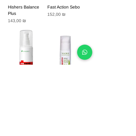
Hishers Balance
Fast Action Sebo
Plus
Цена
152,00 ₪
Цена
143,00 ₪
Hishers Protection
Fast Action Quatro
Plus Spf30
Gel
Продажа после
Цена
139,00 ₪
консультации