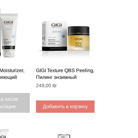
 просмотр
Быстрый просмотр
Moisturizer,
GIGI Texture QBS Peeling,
няющий
Пилинг энзимный
Цена
249,00 ₪
а после
льтации
Добавить в корзину