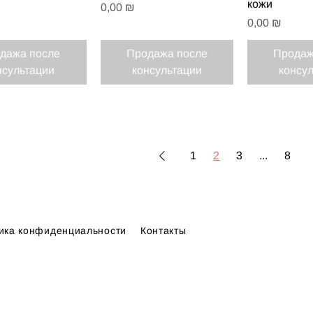
кожи
Цена
0,00 ₪
Цена
0,00 ₪
дажа после
Продажа после
Продаж
нсультации
консультации
консу
1
2
3
...
8
ика конфиденциальности
Контакты