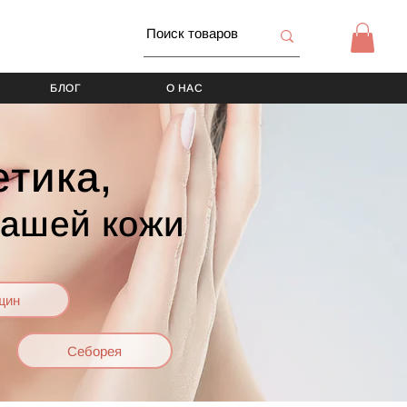
БЛОГ
О НАС
тика,
вашей кожи
щин
Себорея