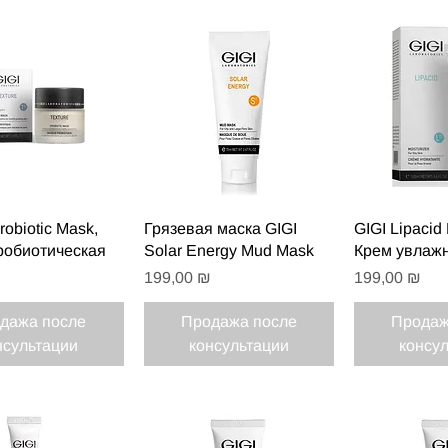
рый просмотр
Быстрый просмотр
Быстрый
robiotic Mask,
Грязевая маска GIGI
GIGI Lipacid 
робиотическая
Solar Energy Mud Mask
Крем увлаж
Цена
Цена
199,00 ₪
199,00 ₪
дажа после
Продажа после
Продаж
нсультации
консультации
консу