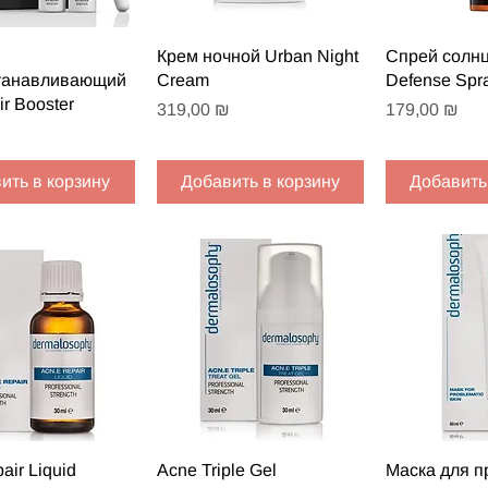
рый просмотр
Быстрый просмотр
Быстрый
Крем ночной Urban Night
Спрей солн
танавливающий
Cream
Defense Spr
ir Booster
Цена
Цена
319,00 ₪
179,00 ₪
ить в корзину
Добавить в корзину
Добавить
рый просмотр
Быстрый просмотр
Быстрый
air Liquid
Acne Triple Gel
Маска для 