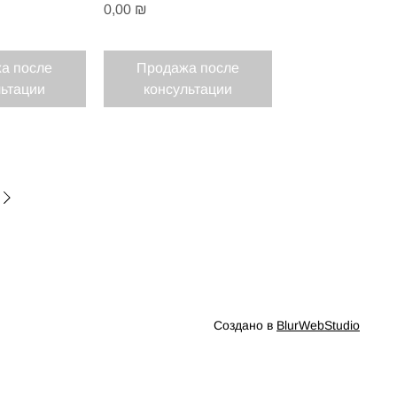
Цена
0,00 ₪
а после
Продажа после
льтации
консультации
Создано в
BlurWebStudio