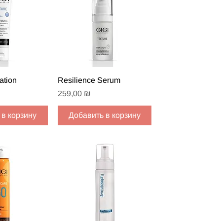
 просмотр
Быстрый просмотр
ation
Resilience Serum
Цена
259,00 ₪
 в корзину
Добавить в корзину