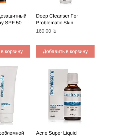
 просмотр
Быстрый просмотр
цезащитный
Deep Cleanser For
ay SPF 50
Problematic Skin
Цена
160,00 ₪
 в корзину
Добавить в корзину
 просмотр
Быстрый просмотр
проблемной
Acne Super Liquid