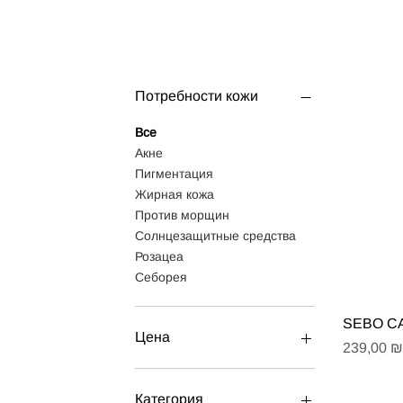
Потребности кожи
Все
Акне
Пигментация
Жирная кожа
Против морщин
Солнцезащитные средства
Розацеа
Себорея
Быст
SEBO C
Цена
Цена
239,00 ₪
0 ₪
3 500 ₪
Категория