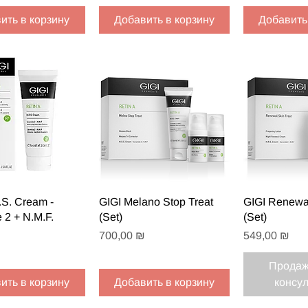
ить в корзину
Добавить в корзину
Добавить
рый просмотр
Быстрый просмотр
Быстрый
.S. Cream -
GIGI Melano Stop Treat
GIGI Renewal
 2 + N.M.F.
(Set)
(Set)
Цена
Цена
700,00 ₪
549,00 ₪
Продаж
ить в корзину
Добавить в корзину
консу