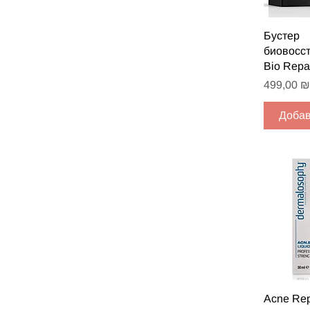
Быст
Бустер
биовосс
Bio Repa
Цена
499,00 ₪
Добав
Быст
Acne Rep