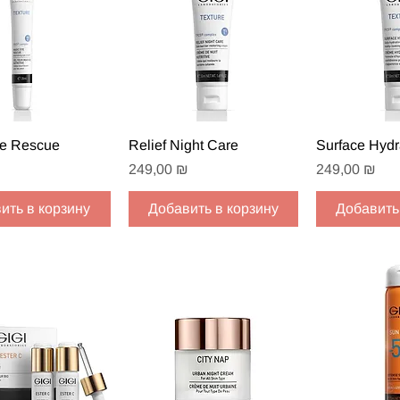
рый просмотр
Быстрый просмотр
Быстрый
e Rescue
Relief Night Care
Surface Hydr
Цена
Цена
249,00 ₪
249,00 ₪
ить в корзину
Добавить в корзину
Добавить