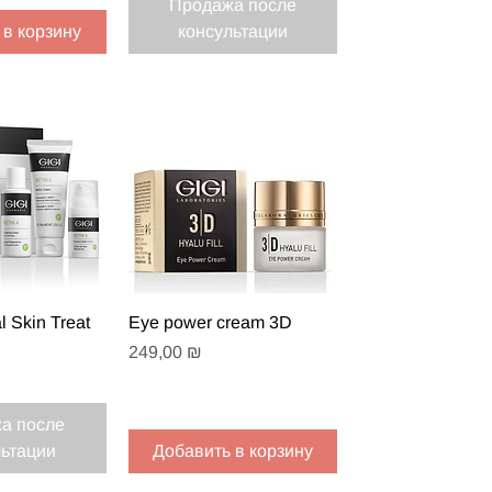
Продажа после
 в корзину
консультации
 просмотр
Быстрый просмотр
 Skin Treat
Eye power cream 3D
Цена
249,00 ₪
а после
льтации
Добавить в корзину