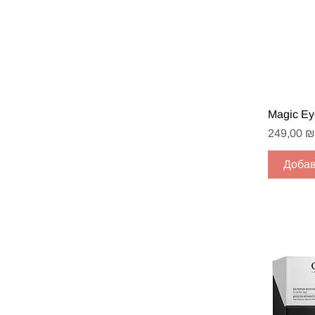
Быст
Magic Ey
Цена
249,00 ₪
Добав