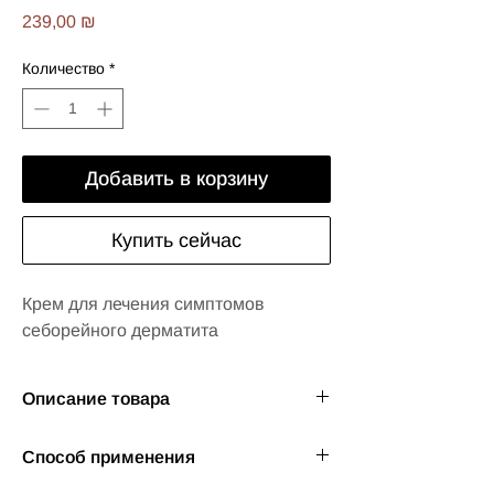
Цена
239,00 ₪
Количество
*
Добавить в корзину
Купить сейчас
Крем для лечения симптомов
себорейного дерматита
Описание товара
Формула CARE SEBO помогает облегчить
Способ применения
и уменьшить симптомы себореи:
покраснение, раздражение, зуд и