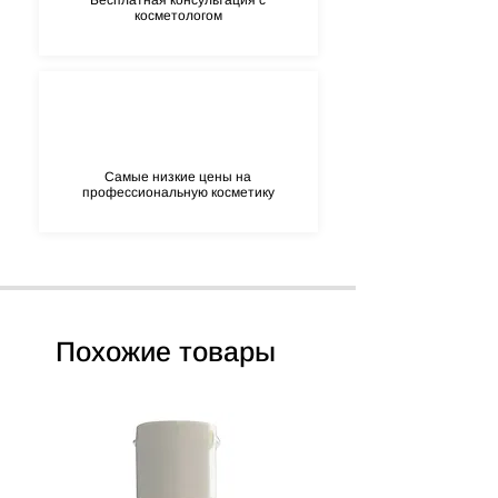
Бесплатная консультация с
косметологом
Extract, Chlorhexidine Digluconate, Caffeyl
Glucoside, Rosmarinyl Glucoside, Silver,
Gallyl Glucoside.
Самые низкие цены на
профессиональную косметику
Похожие товары