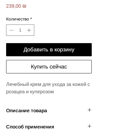
Цена
239,00 ₪
Количество
*
Добавить в корзину
Купить сейчас
Лечебный крем для ухода за кожей с
розацеа и куперозом
Описание товара
Крем обеспечивает индивидуальный
Способ применения
ежедневный уход и лечебный эффект.
Крем содержит успокаивающие