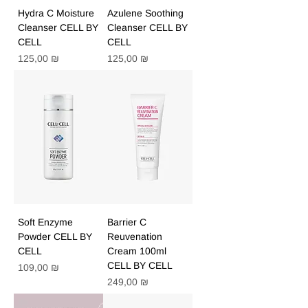
Hydra C Moisture
Azulene Soothing
Cleanser CELL BY
Cleanser CELL BY
CELL
CELL
Цена
Цена
125,00 ₪
125,00 ₪
Soft Enzyme
Barrier C
Powder CELL BY
Reuvenation
CELL
Cream 100ml
CELL BY CELL
Цена
109,00 ₪
Цена
249,00 ₪