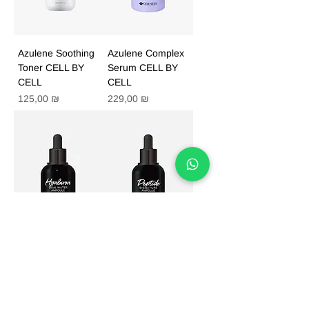
Azulene Soothing
Azulene Complex
Toner CELL BY
Serum CELL BY
CELL
CELL
Цена
Цена
125,00 ₪
229,00 ₪
Hyaluron Bual
Peptide Signature
Mater Ampoule
Ampoule CELL BY
CELL BY CELL
CELL
Цена
Цена
199,00 ₪
229,00 ₪