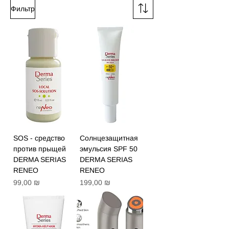
Фильтр
SOS - средство
Солнцезащитная
против прыщей
эмульсия SPF 50
DERMA SERIAS
DERMA SERIAS
RENEO
RENEO
Цена
Цена
99,00 ₪
199,00 ₪