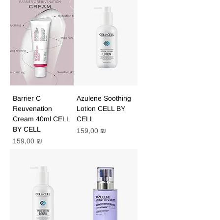
Barrier C
Azulene Soothing
Reuvenation
Lotion CELL BY
Cream 40ml CELL
CELL
BY CELL
Цена
159,00 ₪
Цена
159,00 ₪