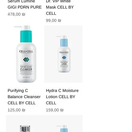
Serum Lumine
Dr. VIP White
GIGI PDRN PURE
Mask CELL BY
CELL
Цена
478,00 ₪
Цена
99,00 ₪
Purifying C
Hydra C Moisture
Balance Cleanser
Lotion CELL BY
CELL BY CELL
CELL
Цена
Цена
125,00 ₪
159,00 ₪