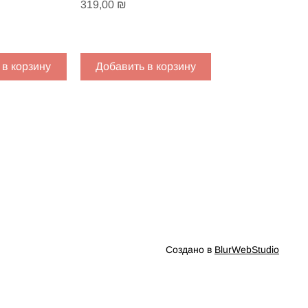
Цена
319,00 ₪
 в корзину
Добавить в корзину
Создано в
BlurWebStudio