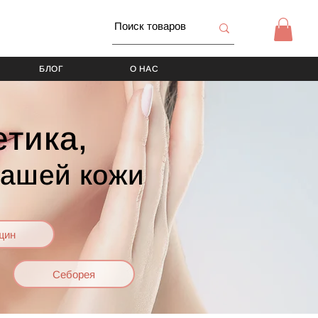
БЛОГ
О НАС
тика,
вашей кожи
щин
Себорея