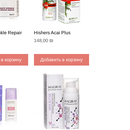
 просмотр
Быстрый просмотр
nkle Repair
Hishers Acai Plus
Цена
148,00 ₪
 в корзину
Добавить в корзину