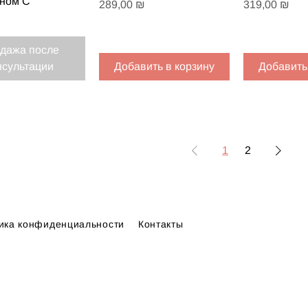
ином С
Цена
Цена
289,00 ₪
319,00 ₪
дажа после
нсультации
Добавить в корзину
Добавить
1
2
ика конфиденциальности
Контакты