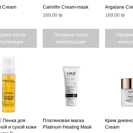
рый просмотр
Быстрый просмотр
Быстрый
ht Cream
Calmifin Cream-mask
Argalane Cr
Цена
Цена
169,00 ₪
169,00 ₪
дажа после
Продажа после
Продаж
нсультации
консультации
консу
рый просмотр
Быстрый просмотр
Быстрый
 Пенка для
Платиновая маска
Крем дневно
ой и сухой кожи
Platinum Heating Mask
Cream