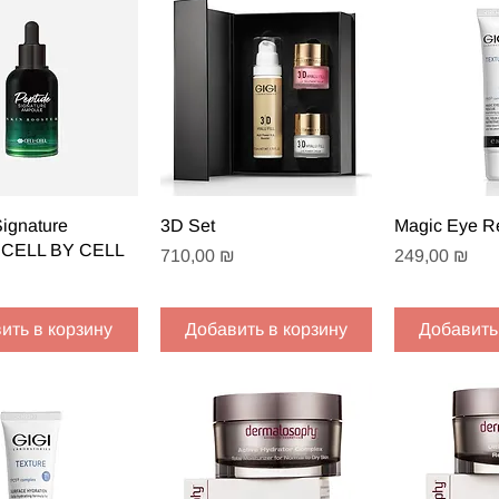
рый просмотр
Быстрый просмотр
Быстрый
Signature
3D Set
Magic Eye R
 CELL BY CELL
Цена
Цена
710,00 ₪
249,00 ₪
ить в корзину
Добавить в корзину
Добавить