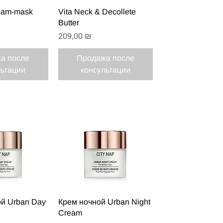
 просмотр
Быстрый просмотр
eam-mask
Vita Neck & Decollete
Butter
Цена
209,00 ₪
а после
Продажа после
льтации
консультации
 просмотр
Быстрый просмотр
й Urban Day
Крем ночной Urban Night
Cream