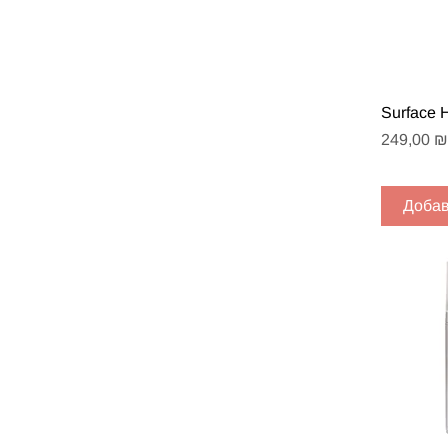
Быст
Surface 
Цена
249,00 ₪
Добав