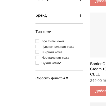
Добав
All Products
Наборы
Бренд
Питательные средства
Маски
BABOR
Тоники и лосьоны
BIOFOR
Тип кожи
Увлажняющие средства
GIGI
Для мужчин
LIBERALEX
Все типы кожи
Шея и декольте
ONYX
Чувствительная кожа
Ампульные комплексы
MAGIRAY
Жирная кожа
Интимная гигиена
DERMALOSOPHY
Нормальная кожа
Сыворотки
Сухая кожа
Быст
Barrier 
Крем с оттенком
Cream 1
Средства для тела
CELL
Сбросить фильтры
X
Губы
Цена
249,00 ₪
Лечебные средства
Пилинг
Добав
Лифтинг
Шампуни