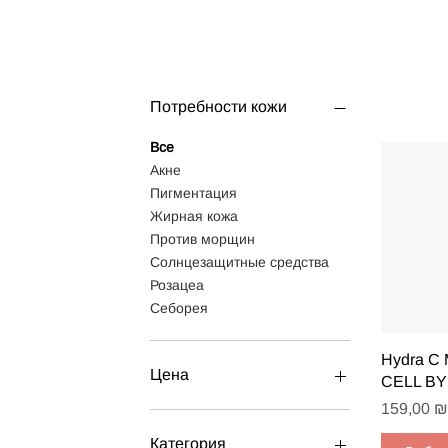
Потребности кожи
Все
Акне
Пигментация
Жирная кожа
Против морщин
Солнцезащитные средства
Розацеа
Себорея
Быст
Hydra C 
Цена
CELL BY
Цена
159,00 ₪
0 ₪
3 500 ₪
Категория