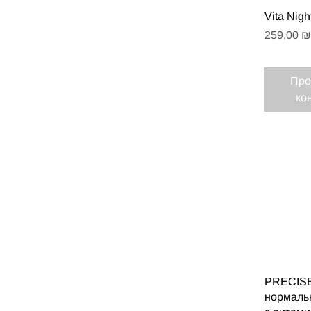
Быст
Vita Nig
Цена
259,00 ₪
Про
ко
Быст
PRECISE
нормальн