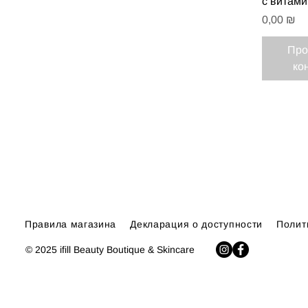
с витам
Цена
0,00 ₪
Про
ко
Правила магазина
Декларация о доступности
Полит
© 2025 ifill Beauty Boutique & Skincare