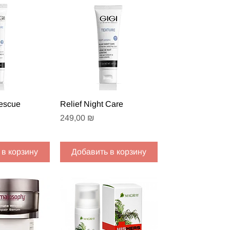
 просмотр
Быстрый просмотр
escue
Relief Night Care
Цена
249,00 ₪
 в корзину
Добавить в корзину