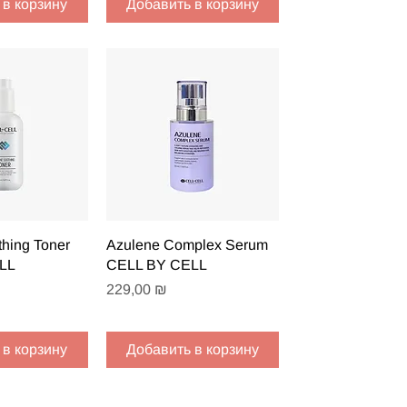
 в корзину
Добавить в корзину
 просмотр
Быстрый просмотр
hing Toner
Azulene Complex Serum
LL
CELL BY CELL
Цена
229,00 ₪
 в корзину
Добавить в корзину