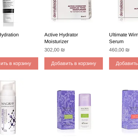
рый просмотр
Быстрый просмотр
Быстрый
Hydration
Active Hydrator
Ultimate Wir
Moisturizer
Serum
Цена
Цена
302,00 ₪
460,00 ₪
ить в корзину
Добавить в корзину
Добавить