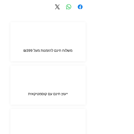
MOLUCCANA- אנטי חיידקי
HIPPOPHAE RHAMNOIDES FRUIT- מניעה
התפתחות של פצעונים בעור
BRASSICA NAPUS- מטפל בפצעים בעור
משלוח חינם להזמנות מעל ₪399
ייעוץ חינם עם קוסמטיקאית