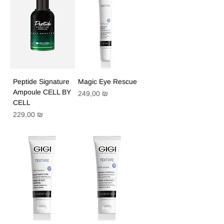
Peptide Signature
Magic Eye Rescue
Ampoule CELL BY
Цена
249,00 ₪
CELL
Цена
229,00 ₪