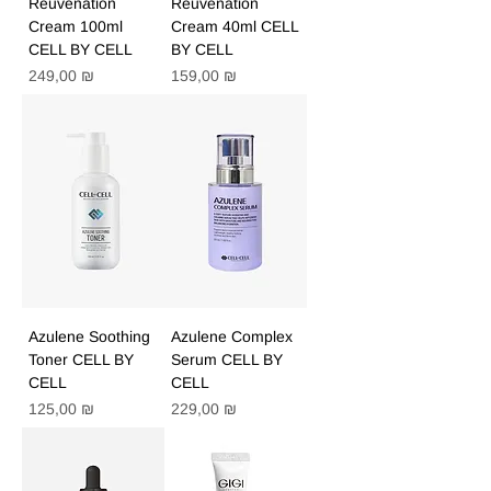
Reuvenation
Reuvenation
Cream 100ml
Cream 40ml CELL
CELL BY CELL
BY CELL
Цена
Цена
249,00 ₪
159,00 ₪
Azulene Soothing
Azulene Complex
Toner CELL BY
Serum CELL BY
CELL
CELL
Цена
Цена
125,00 ₪
229,00 ₪