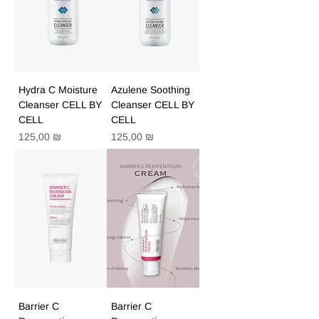
Hydra C Moisture
Azulene Soothing
Cleanser CELL BY
Cleanser CELL BY
CELL
CELL
Цена
Цена
125,00 ₪
125,00 ₪
Barrier C
Barrier C