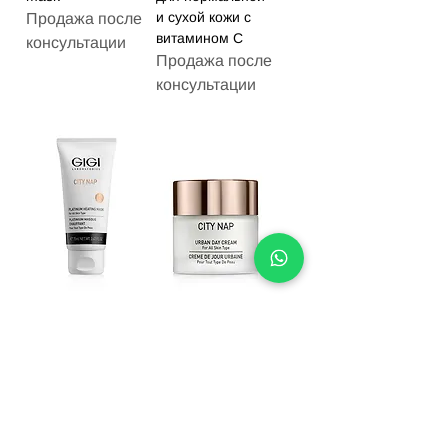
и сухой кожи с
Продажа после
витамином С
консультации
Продажа после
консультации
Платиновая
Крем дневной
маска Platinum
Urban Day Cream
Heating Mask
Цена
319,00 ₪
Цена
289,00 ₪