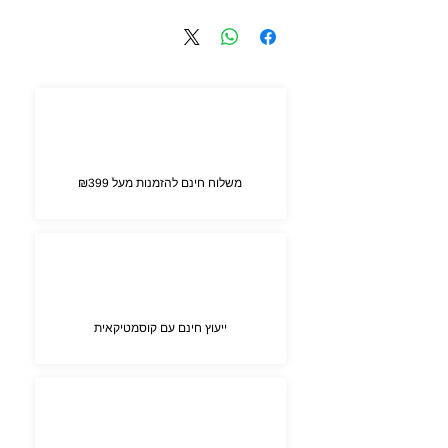
30 ml
מרכיבי אנטי אייג'ינג: ויטמין C, אצטיל גלוקוזמין
מרכיבי שיקום, טיפוח והרגעה: אבץ, אלוורה,
חלבוני סויה, ויטמין E, שמן חוחובה, סקוולאן,
גליצרין, חלבוני-אורז, תמצית שורש הנטופית
הלבנה, תמצית צמחית primula, תמצית צמחית
veronica officialis, תמצית צמח המליסה,
תמצית צמחית ochilea millefolium, תמצית
צמחית Alchemilla vulgaris
משלוח חינם להזמנות מעל ₪399
ייעוץ חינם עם קוסמטיקאית