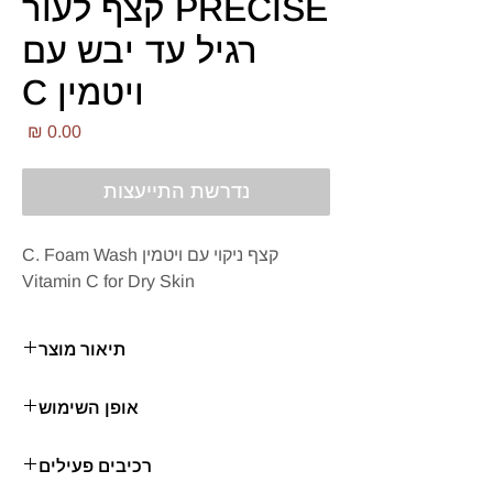
PRECISE קצף לעור
רגיל עד יבש עם
ויטמין C
מחי
נדרשת התייעצות
קצף ניקוי עם ויטמין C. Foam Wash
Vitamin C for Dry Skin
תיאור מוצר
ההרכב כולל תמצית גרניום, שמני לבנדר
אופן השימוש
וחוחובה, מסיר בעדינות ליכלוך ושאריות איפור
מהעור, וגם מפחית יובש והתקלפות.
להקציף במים ולשטוף היטב.
רכיבים פעילים
ויטמין C.מגן על תאי העור מפני רדיקלים