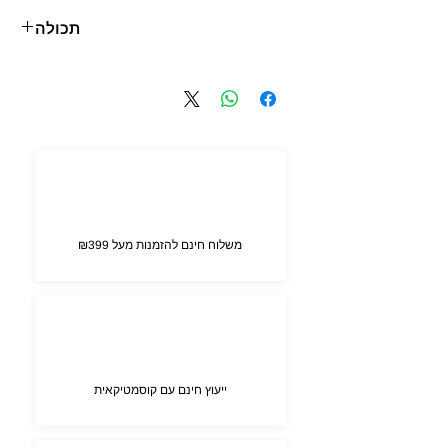
חופשיים, מאט את תהליך ההזדקנות, מאט את
תכולה
ייצור פיגמנט העור המלנין. בנוסף, ויטמין C
מאיץ ריפוי של נגעים קטנים בעור ומחזק את
225 ml
דפנות כלי הדם.
ניתן להשתמש במוס להסרת איפור מהעפעפיים,
כמו גם מהעור בתקופת ההחלמה מכוויות
וקילופים.
משלוח חינם להזמנות מעל ₪399
ייעוץ חינם עם קוסמטיקאית