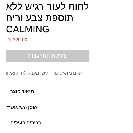
לחות לעור רגיש ללא
תוספת צבע וריח
CALMING
מחי
נדרשת התייעצות
קרם מרגיע עור רגיש, מעניק לחות ואיזון
תיאור מוצר
מרגיע עור רגיש, מעניק לחות ואיזון
אופן השימוש
קומפלקס פעיל של פטריית Albatrellus ovinus
יש למרוח את קרם הלחות על עור נקי, בכמות
מווסתת את פעילות רצפטור הכאב TRPV1
רכיבים פעילים
מספקת לכיסוי כל הפנים והצוואר ולעסות עד
אשר יכול לגרום לרגישות בעור
לספיגה מהמרכז כלפי חוץ