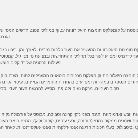
וססת על קומפלקס חומצות היאלורוניות עטוף במוליכי פטנט חדשים המסייעי
ואנרג
חומצות היאלורוניות המעשיר את העור בלחות מידית ולאורך זמן. ריכוז בגבוה
 לדרמיס ומסייע לעור בכל תהליכי ההתחדשות ובמניעת סיימני גיל, קמטוטים 
פעילות הרסנית של רדיקלים חופשיי
חומצה היאלורונית וקומפלקס מרכיבים בוטאנים המעניקים לחות, מעדנים קמט
יחודים הנספגים במהירות ומסייעים בהחדרת החומרים המזינים. עיסוי הקרם
סביב העיניים. מרקם נעים וקטיפתי מסייע להרגעת העור העדין סביב
יובש ואדמומיות והגנה מפני נזקי קרינה וסביבה. מבוסס על פורמולה נקיה מ
 ושמנים ממקור צמחי (חוחובה, זרעי ענבים, קוקוס וקיק), המזינים את העור ב
וקמטוטים. מכיל בנוסף, תמציות צמחים, קו-אנזיםQ10 וביסבולול, בעלי תכונות הרגעה אנטי-דלקתיות ואנטי