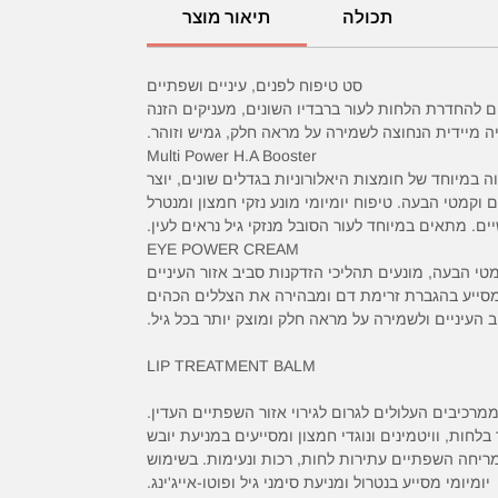
תכולה
תיאור מוצר
סט טיפוח לפנים, עיניים ושפתיים
ם להחדרת הלחות לעור ברבדיו השונים, מעניקים הזנה
יה מיידית הנחוצה לשמירה על מראה חלק, גמיש וזוהר.
Multi Power H.A Booster
 במיוחד של חומצות היאלורוניות בגדלים שונים, יוצר
וקמטי הבעה. טיפוח יומיומי מונע נזקי חמצון ומנטרל
ם. מתאים במיוחד לעור הסובל מנזקי גיל נראים לעין.
EYE POWER CREAM
י הבעה, מונעים תהליכי הזדקנות סביב אזור העיניים
 מסייע בהגברת זרימת דם ומבהירה את הצללים הכהים
 העיניים ולשמירה על מראה חלק ומוצק יותר בכל גיל.
LIP TREATMENT BALM
מרכיבים העלולים לגרום לגירוי אזור השפתיים העדין.
לחות, וויטמינים ונוגדי חמצון ומסייעים במניעת יובש
-אוקסידנטיות. לאחר המריחה השפתיים עתירות לחות, רכות ונעימות. בשימוש
יומיומי מסייע בנטרול ומניעת סימני גיל ופוטו-אייג'ינג.